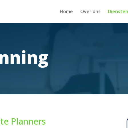
Home
Over ons
Dienste
anning
ate Planners